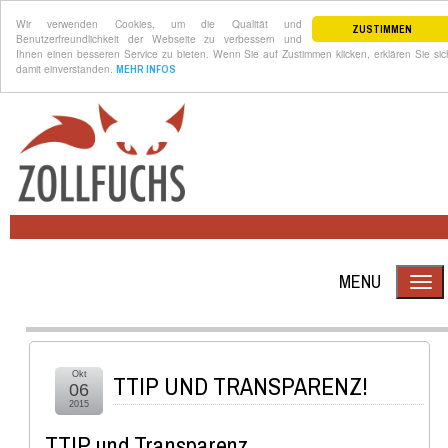
Wir verwenden Cookies, um die Qualität und
ZUSTIMMEN
Benutzerfreundlichkeit der Webseite zu verbessern und
Ihnen einen besseren Service zu bieten. Wenn Sie auf Zustimmen klicken, erklären Sie sic
damit einverstanden.
MEHR INFOS
MENU
Okt
TTIP UND TRANSPARENZ!
06
2015
TTIP und Transparenz