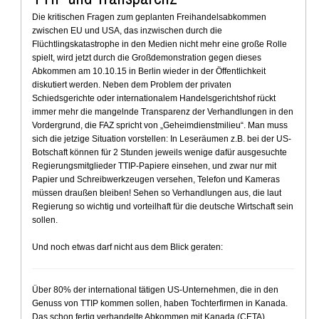
Die kritischen Fragen zum geplanten Freihandelsabkommen
zwischen EU und USA, das inzwischen durch die
Flüchtlingskatastrophe in den Medien nicht mehr eine große Rolle
spielt, wird jetzt durch die Großdemonstration gegen dieses
Abkommen am 10.10.15 in Berlin wieder in der Öffentlichkeit
diskutiert werden. Neben dem Problem der privaten
Schiedsgerichte oder internationalem Handelsgerichtshof rückt
immer mehr die mangelnde Transparenz der Verhandlungen in den
Vordergrund, die FAZ spricht von „Geheimdienstmilieu“. Man muss
sich die jetzige Situation vorstellen: In Leseräumen z.B. bei der US-
Botschaft können für 2 Stunden jeweils wenige dafür ausgesuchte
Regierungsmitglieder TTIP-Papiere einsehen, und zwar nur mit
Papier und Schreibwerkzeugen versehen, Telefon und Kameras
müssen draußen bleiben! Sehen so Verhandlungen aus, die laut
Regierung so wichtig und vorteilhaft für die deutsche Wirtschaft sein
sollen.
Und noch etwas darf nicht aus dem Blick geraten:
Über 80% der international tätigen US-Unternehmen, die in den
Genuss von TTIP kommen sollen, haben Tochterfirmen in Kanada.
Das schon fertig verhandelte Abkommen mit Kanada (CETA)