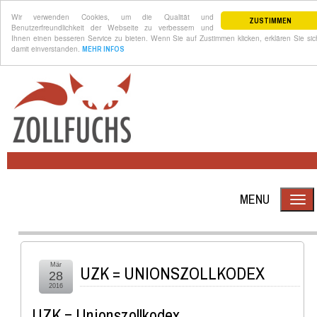
Wir verwenden Cookies, um die Qualität und
ZUSTIMMEN
Benutzerfreundlichkeit der Webseite zu verbessern und
Ihnen einen besseren Service zu bieten. Wenn Sie auf Zustimmen klicken, erklären Sie sic
damit einverstanden.
MEHR INFOS
MENU
Mär
UZK = UNIONSZOLLKODEX
28
2016
UZK = Unionszollkodex