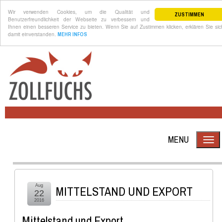
Wir verwenden Cookies, um die Qualität und
ZUSTIMMEN
Benutzerfreundlichkeit der Webseite zu verbessern und
Ihnen einen besseren Service zu bieten. Wenn Sie auf Zustimmen klicken, erklären Sie sic
damit einverstanden.
MEHR INFOS
MENU
Aug
MITTELSTAND UND EXPORT
22
2016
Mittelstand und Export